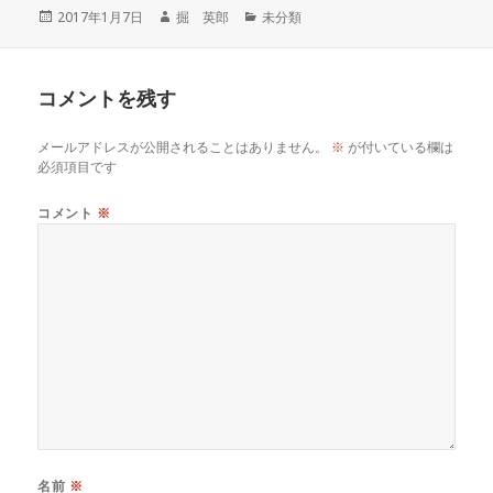
投
作
カ
2017年1月7日
掘 英郎
未分類
稿
成
テ
日:
者
ゴ
リ
コメントを残す
ー
メールアドレスが公開されることはありません。
※
が付いている欄は
必須項目です
コメント
※
名前
※